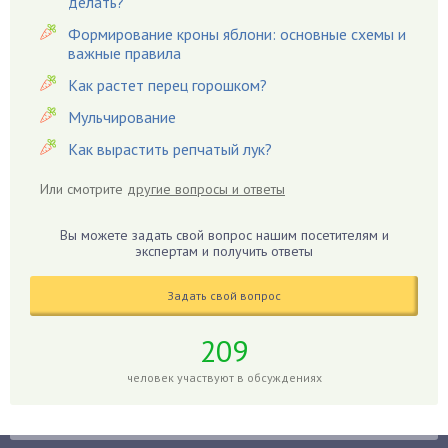
делать?
Гардения
Формирование кроны яблони: основные схемы и
Гацания
важные правила
Гвоздики
Как растет перец горошком?
Георгины
Мульчирование
Герань
Как вырастить репчатый лук?
Гиацинт
Гибискус
Или смотрите
другие вопросы и ответы
Гиппеаструм
Вы можете задать свой вопрос нашим посетителям и
Гладиолусы
экспертам и получить ответы
Глоксиния
Годжи
Задать свой вопрос
Голубика
209
Горох
человек участвуют в обсуждениях
Гортензия
Гранат
Грибы