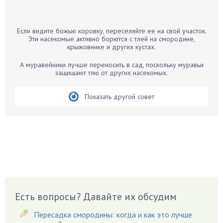
Банан
Барбарис
Если видите божью коровку, переселяйте ее на свой участок.
Бархатцы
Эти насекомые активно борются с тлей на смородине,
крыжовнике и других кустах.
Бегония
Белые грибы
А муравейники лучше переносить в сад, поскольку муравьи
защищают тлю от других насекомых.
Бирючина
Бобовые
Показать другой совет
Боярышнык
Бруннера
Брусника
Бузина
Вазоны
Вешенки
Виноград
Есть вопросы? Давайте их обсудим
Вишня
Пересадка смородины: когда и как это лучше
Вредители