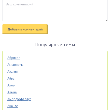
Популярные темы
Абрикос
Аглаонема
Азалия
Айва
Алоэ
Алыча
Аморфофаллус
Ананас