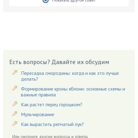
Показать другой совет
Бобовые
Боярышнык
Бруннера
Брусника
Бузина
Вазоны
Вешенки
Есть вопросы? Давайте их обсудим
Виноград
Вишня
Пересадка смородины: когда и как это лучше
делать?
Вредители
Формирование кроны яблони: основные схемы и
Гардения
важные правила
Гацания
Как растет перец горошком?
Гвоздики
Мульчирование
Георгины
Как вырастить репчатый лук?
Герань
Гиацинт
Или смотрите
другие вопросы и ответы