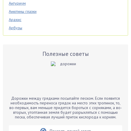
Антуриум
Анютины глазки
Арахис
Арбузы
Аспарагус
Астры
Базилик
Полезные советы
Баклажаны
Бальзамин
Бамбук
Банан
Барбарис
Дорожки между грядками посыпайте песком. Если появится
Бархатцы
необходимость переноса грядок на место этих тропинок, то,
во-первых, вам меньше придется бороться с сорняками, а во-
Бегония
вторых, утоптанная земля будет разрыхляться с помощью
песка, обеспечивая лучший приток кислорода к корням.
Белые грибы
Бирючина