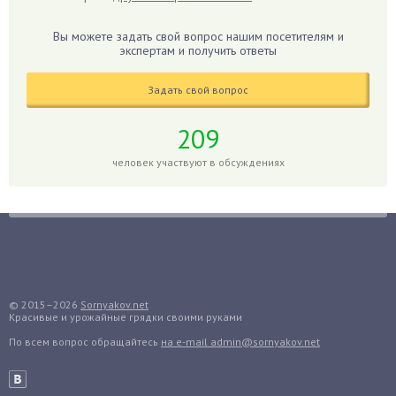
Гибискус
Гиппеаструм
Вы можете задать свой вопрос нашим посетителям и
экспертам и получить ответы
Гладиолусы
Глоксиния
Задать свой вопрос
Годжи
209
Голубика
Горох
человек участвуют в обсуждениях
Гортензия
Гранат
Грибы
Груша
Груши
© 2015–2026
Sornyakov.net
Грядки
Красивые и урожайные грядки своими руками
Гуава
По всем вопрос обращайтесь
на e-mail admin@sornyakov.net
Гузмания
Дайкон