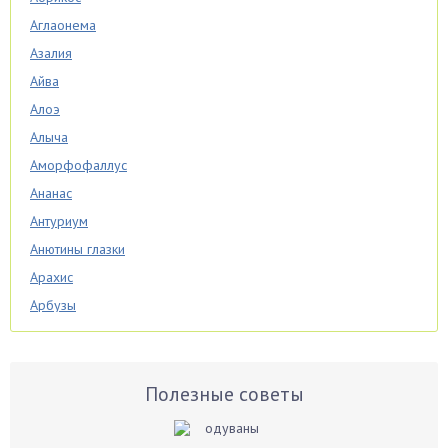
Аглаонема
Азалия
Айва
Алоэ
Алыча
Аморфофаллус
Ананас
Антуриум
Анютины глазки
Арахис
Арбузы
Аспарагус
Астры
Базилик
Полезные советы
Баклажаны
Бальзамин