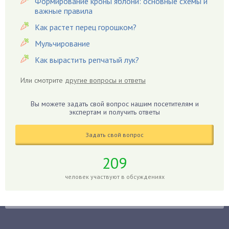
Формирование кроны яблони: основные схемы и
важные правила
Вредители
Как растет перец горошком?
Гардения
Гацания
Мульчирование
Гвоздики
Как вырастить репчатый лук?
Георгины
Или смотрите
другие вопросы и ответы
Герань
Гиацинт
Вы можете задать свой вопрос нашим посетителям и
экспертам и получить ответы
Гибискус
Гиппеаструм
Задать свой вопрос
Гладиолусы
Глоксиния
209
Годжи
человек участвуют в обсуждениях
Голубика
Горох
Гортензия
Гранат