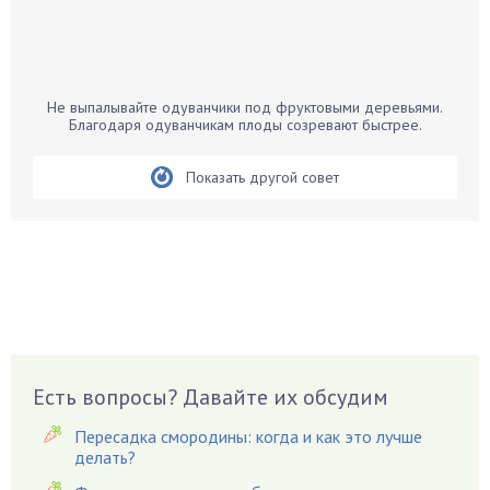
Бамбук
Банан
Барбарис
Не выпалывайте одуванчики под фруктовыми деревьями.
Бархатцы
Благодаря одуванчикам плоды созревают быстрее.
Бегония
Показать другой совет
Белые грибы
Бирючина
Бобовые
Боярышнык
Бруннера
Брусника
Бузина
Есть вопросы? Давайте их обсудим
Вазоны
Вешенки
Пересадка смородины: когда и как это лучше
Виноград
делать?
Вишня