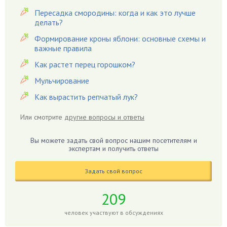
Виноград
Пересадка смородины: когда и как это лучше
Вишня
делать?
Вредители
Формирование кроны яблони: основные схемы и
важные правила
Гардения
Гацания
Как растет перец горошком?
Гвоздики
Мульчирование
Георгины
Как вырастить репчатый лук?
Герань
Или смотрите
другие вопросы и ответы
Гиацинт
Гибискус
Вы можете задать свой вопрос нашим посетителям и
Гиппеаструм
экспертам и получить ответы
Гладиолусы
Задать свой вопрос
Глоксиния
Годжи
209
Голубика
человек участвуют в обсуждениях
Горох