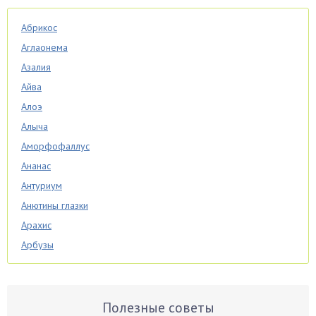
Абрикос
Аглаонема
Азалия
Айва
Алоэ
Алыча
Аморфофаллус
Ананас
Антуриум
Анютины глазки
Арахис
Арбузы
Аспарагус
Астры
Базилик
Полезные советы