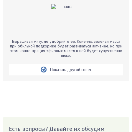
Баклажаны
Бальзамин
Бамбук
Банан
Барбарис
Выращивая мяту, не удобряйте ее. Конечно, зеленая масса
Бархатцы
при обильной подкормке будет развиваться активнее, но при
этом концентрация эфирных масел в ней будет существенно
Бегония
ниже.
Белые грибы
Бирючина
Показать другой совет
Бобовые
Боярышнык
Бруннера
Брусника
Бузина
Вазоны
Вешенки
Есть вопросы? Давайте их обсудим