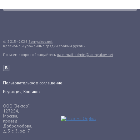
Гортензия
Гранат
Грибы
Груша
Груши
© 2015–2026
Sornyakov.net
Красивые и урожайные грядки своими руками
Грядки
По всем вопрос обращайтесь
на e-mail admin@sornyakov.net
Гуава
Гузмания
Дайкон
Декабрист
Пользовательское соглашение
Дельфиниум
Редакция, Контакты
Дендробиум
ООО "Вектор".
Денежное дерево
127254,
Москва,
Диффенбахия
проезд
Добролюбова,
Драцена
д. 3 с. 3, оф. 7
Дыня