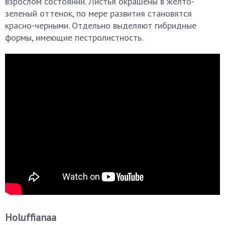
взрослом состоянии. Листья окрашены в желто-
зеленый оттенок, по мере развития становятся
красно-черными. Отдельно выделяют гибридные
формы, имеющие пестролистность.
Holuffianaa