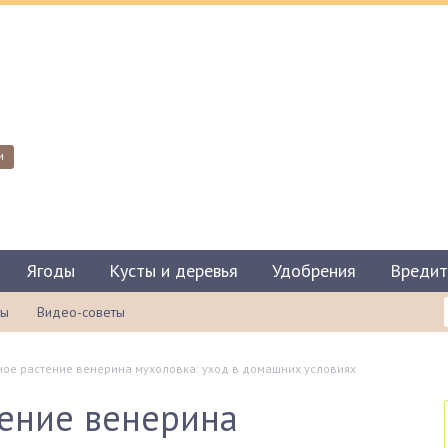
и
Ягоды
Кусты и деревья
Удобрения
Вредит
ты
Видео-советы
ое растение венерина мухоловка: уход в домашних условиях
ение венерина