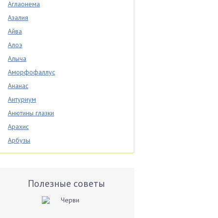
Аглаонема
Азалия
Айва
Алоэ
Алыча
Аморфофаллус
Ананас
Антуриум
Анютины глазки
Арахис
Арбузы
Аспарагус
Астры
Базилик
Полезные советы
Баклажаны
Бальзамин