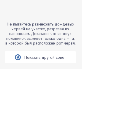
Бамбук
Банан
Барбарис
Не пытайтесь размножить дождевых
Бархатцы
червей на участке, разрезая их
напополам. Доказано, что из двух
Бегония
половинок выживет только одна – та,
в которой был расположен рот червя.
Белые грибы
Бирючина
Показать другой совет
Бобовые
Боярышнык
Бруннера
Брусника
Бузина
Вазоны
Вешенки
Виноград
Вишня