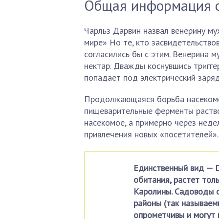
Общая информация о
Чарльз Дарвин назвал венерину му
мире» Но те, кто засвидетельствов
согласились бы с этим. Венерина 
нектар. Дважды коснувшись тригге
попадает под электрический заряд
Продолжающаяся борьба насекомог
пищеварительные ферменты раство
насекомое, а примерно через неде
привлечения новых «посетителей».
Единственный вид — D
обитания, растет тол
Каролины. Садоводы с
районы (так называем
опрометчивы и могут 