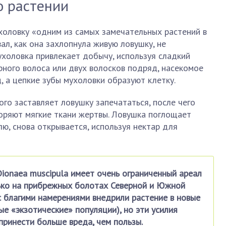
 растении
холовку «одним из самых замечательных растений в
ал, как она захлопнула живую ловушку, не
мухоловка привлекает добычу, используя сладкий
рного волоса или двух волосков подряд, насекомое
, а цепкие зубы мухоловки образуют клетку.
о заставляет ловушку запечататься, после чего
ряют мягкие ткани жертвы. Ловушка поглощает
лю, снова открывается, используя нектар для
ionaea muscipula имеет очень ограниченный ареал
ько на прибрежных болотах Северной и Южной
 благими намерениями внедрили растение в новые
ые «экзотические» популяции), но эти усилия
принести больше вреда, чем пользы.