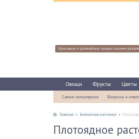
Красивые и урожайные грядки своими рукам
Овощи
Фрукты
Цветы
Самое популярное
Вопросы и отве
Главная
Комнатные растения
Плотоядн
Плотоядное раст