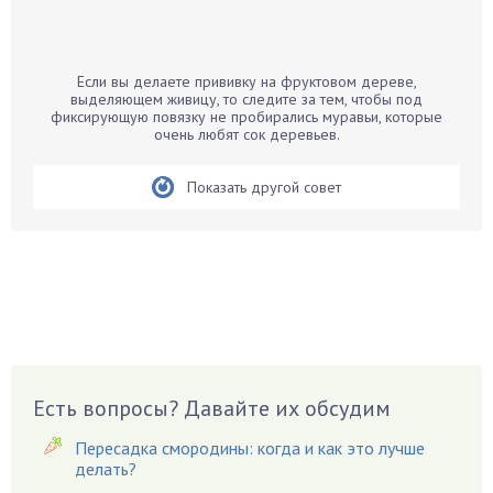
Бамбук
Банан
Барбарис
Если вы делаете прививку на фруктовом дереве,
Бархатцы
выделяющем живицу, то следите за тем, чтобы под
фиксирующую повязку не пробирались муравьи, которые
Бегония
очень любят сок деревьев.
Белые грибы
Бирючина
Показать другой совет
Бобовые
Боярышнык
Бруннера
Брусника
Бузина
Вазоны
Вешенки
Есть вопросы? Давайте их обсудим
Виноград
Пересадка смородины: когда и как это лучше
Вишня
делать?