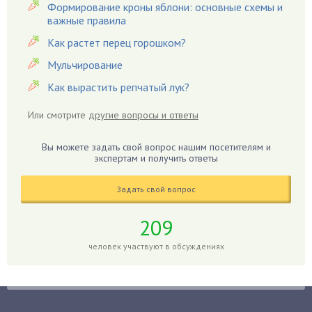
Вредители
Формирование кроны яблони: основные схемы и
важные правила
Гардения
Гацания
Как растет перец горошком?
Гвоздики
Мульчирование
Георгины
Как вырастить репчатый лук?
Герань
Или смотрите
другие вопросы и ответы
Гиацинт
Гибискус
Вы можете задать свой вопрос нашим посетителям и
Гиппеаструм
экспертам и получить ответы
Гладиолусы
Задать свой вопрос
Глоксиния
Годжи
209
Голубика
человек участвуют в обсуждениях
Горох
Гортензия
Гранат