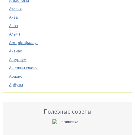
Аглаонема
Азалия
Айва
Алоэ
Алыча
Аморфофаллус
Ананас
Антуриум
Анютины глазки
Арахис
Арбузы
Аспарагус
Астры
Базилик
Полезные советы
Баклажаны
Бальзамин