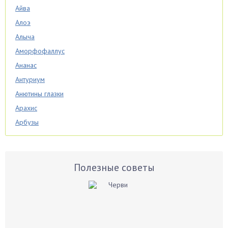
Айва
Алоэ
Алыча
Аморфофаллус
Ананас
Антуриум
Анютины глазки
Арахис
Арбузы
Аспарагус
Астры
Базилик
Полезные советы
Баклажаны
Бальзамин
Бамбук
Банан