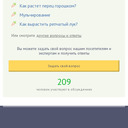
Гацания
Как растет перец горошком?
Гвоздики
Мульчирование
Георгины
Как вырастить репчатый лук?
Герань
Или смотрите
другие вопросы и ответы
Гиацинт
Гибискус
Вы можете задать свой вопрос нашим посетителям и
Гиппеаструм
экспертам и получить ответы
Гладиолусы
Задать свой вопрос
Глоксиния
Годжи
209
Голубика
человек участвуют в обсуждениях
Горох
Гортензия
Гранат
Грибы
Груша