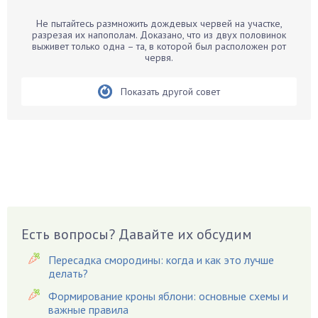
Барбарис
Не пытайтесь размножить дождевых червей на участке,
Бархатцы
разрезая их напополам. Доказано, что из двух половинок
выживет только одна – та, в которой был расположен рот
Бегония
червя.
Белые грибы
Бирючина
Показать другой совет
Бобовые
Боярышнык
Бруннера
Брусника
Бузина
Вазоны
Вешенки
Есть вопросы? Давайте их обсудим
Виноград
Пересадка смородины: когда и как это лучше
Вишня
делать?
Вредители
Формирование кроны яблони: основные схемы и
важные правила
Гардения