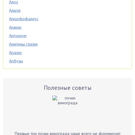
Алоэ
Алыча
Аморфофаллус
Ананас
Антуриум
Анютины глазки
Арахис
Арбузы
Аспарагус
Астры
Базилик
Полезные советы
Баклажаны
Бальзамин
Бамбук
Банан
Барбарис
Первые три почки винограда чаще всего не формируют