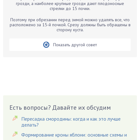
Бархатцы
грозди, а наиболее крупные грозди дают плодоносные
стрелки до 15 почки.
Бегония
Белые грибы
Поэтому при обрезании перед зимой можно удалять все, что
расположено за 15-й почкой. Срезу должны быть обращены в
Бирючина
сторону куста.
Бобовые
Показать другой совет
Боярышнык
Бруннера
Брусника
Бузина
Вазоны
Вешенки
Виноград
Есть вопросы? Давайте их обсудим
Вишня
Вредители
Пересадка смородины: когда и как это лучше
Гардения
делать?
Гацания
Формирование кроны яблони: основные схемы и