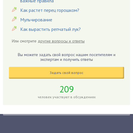
важные правила
Гвоздики
Как растет перец горошком?
Георгины
Герань
Мульчирование
Гиацинт
Как вырастить репчатый лук?
Гибискус
Или смотрите
другие вопросы и ответы
Гиппеаструм
Гладиолусы
Вы можете задать свой вопрос нашим посетителям и
экспертам и получить ответы
Глоксиния
Годжи
Задать свой вопрос
Голубика
Горох
209
Гортензия
человек участвуют в обсуждениях
Гранат
Грибы
Груша
Груши