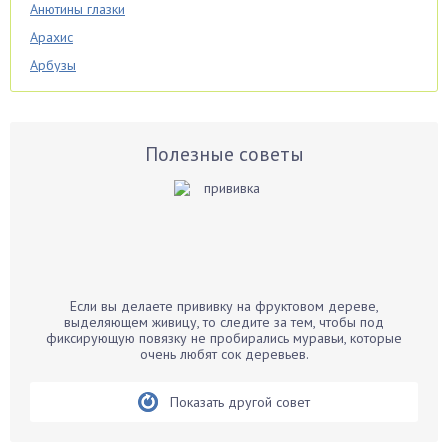
Анютины глазки
Арахис
Арбузы
Аспарагус
Астры
Базилик
Полезные советы
Баклажаны
Бальзамин
Бамбук
Банан
Барбарис
Если вы делаете прививку на фруктовом дереве,
Бархатцы
выделяющем живицу, то следите за тем, чтобы под
фиксирующую повязку не пробирались муравьи, которые
Бегония
очень любят сок деревьев.
Белые грибы
Бирючина
Показать другой совет
Бобовые