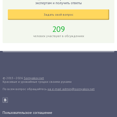
Гиппеаструм
экспертам и получить ответы
Гладиолусы
Задать свой вопрос
Глоксиния
Годжи
209
Голубика
человек участвуют в обсуждениях
Горох
Гортензия
Гранат
Грибы
Груша
Груши
© 2015–2026
Sornyakov.net
Красивые и урожайные грядки своими руками
Грядки
По всем вопрос обращайтесь
на e-mail admin@sornyakov.net
Гуава
Гузмания
Дайкон
Декабрист
Пользовательское соглашение