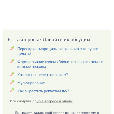
Боярышнык
Бруннера
Брусника
Бузина
Вазоны
Вешенки
Есть вопросы? Давайте их обсудим
Виноград
Пересадка смородины: когда и как это лучше
Вишня
делать?
Вредители
Формирование кроны яблони: основные схемы и
важные правила
Гардения
Гацания
Как растет перец горошком?
Гвоздики
Мульчирование
Георгины
Как вырастить репчатый лук?
Герань
Или смотрите
другие вопросы и ответы
Гиацинт
Гибискус
Вы можете задать свой вопрос нашим посетителям и