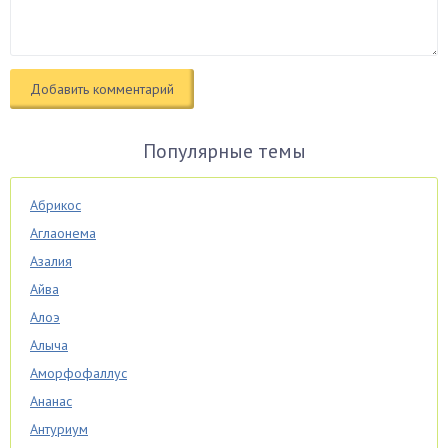
Популярные темы
Абрикос
Аглаонема
Азалия
Айва
Алоэ
Алыча
Аморфофаллус
Ананас
Антуриум