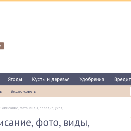
и
Ягоды
Кусты и деревья
Удобрения
Вредит
ты
Видео-советы
 описание, фото, виды, посадка, уход
сание, фото, виды,