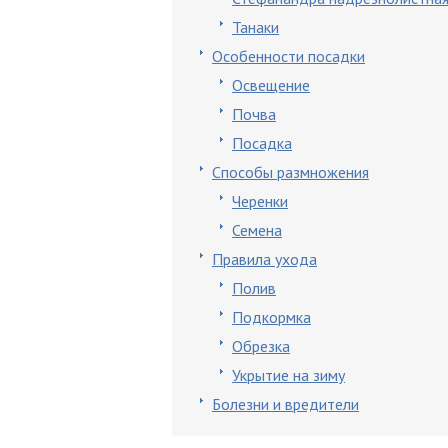
Танаки
Особенности посадки
Освещение
Почва
Посадка
Способы размножения
Черенки
Семена
Правила ухода
Полив
Подкормка
Обрезка
Укрытие на зиму
Болезни и вредители