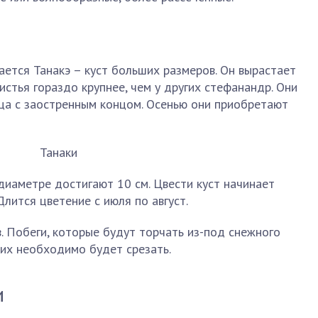
ается Танакэ – куст больших размеров. Он вырастает
листья гораздо крупнее, чем у других стефанандр. Они
дца с заостренным концом. Осенью они приобретают
 диаметре достигают 10 см. Цвести куст начинает
лится цветение с июля по август.
. Побеги, которые будут торчать из-под снежного
 их необходимо будет срезать.
и