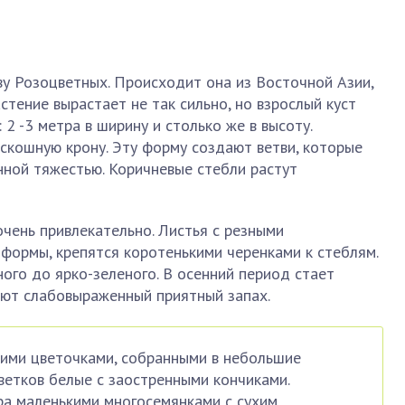
у Розоцветных. Происходит она из Восточной Азии,
астение вырастает не так сильно, но взрослый куст
2 -3 метра в ширину и столько же в высоту.
скошную крону. Эту форму создают ветви, которые
нной тяжестью. Коричневые стебли растут
чень привлекательно. Листья с резными
формы, крепятся коротенькими черенками к стеблям.
ного до ярко-зеленого. В осенний период стает
еют слабовыраженный приятный запах.
кими цветочками, собранными в небольшие
цветков белые с заостренными кончиками.
ра маленькими многосемянками с сухим