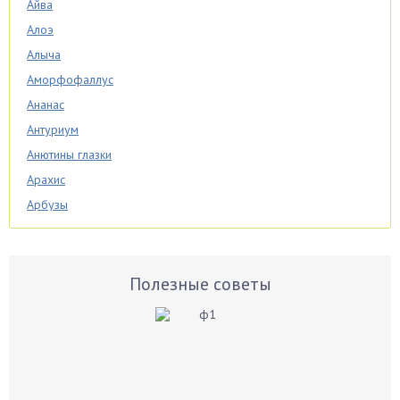
Айва
Алоэ
Алыча
Аморфофаллус
Ананас
Антуриум
Анютины глазки
Арахис
Арбузы
Аспарагус
Астры
Базилик
Полезные советы
Баклажаны
Бальзамин
Бамбук
Банан