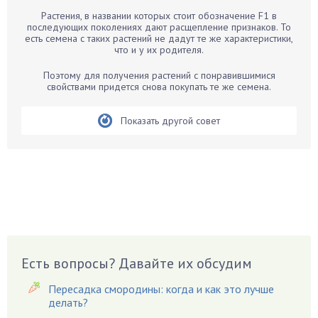
Барбарис
Растения, в названии которых стоит обозначение F1 в
Бархатцы
последующих поколениях дают расщепление признаков. То
есть семена с таких растений не дадут те же характеристики,
Бегония
что и у их родителя.
Белые грибы
Поэтому для получения растений с понравившимися
Бирючина
свойствами придется снова покупать те же семена.
Бобовые
Показать другой совет
Боярышнык
Бруннера
Брусника
Бузина
Вазоны
Вешенки
Виноград
Есть вопросы? Давайте их обсудим
Вишня
Вредители
Пересадка смородины: когда и как это лучше
Гардения
делать?