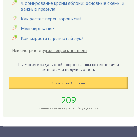
Гацания
Формирование кроны яблони: основные схемы и
важные правила
Гвоздики
Как растет перец горошком?
Георгины
Герань
Мульчирование
Гиацинт
Как вырастить репчатый лук?
Гибискус
Или смотрите
другие вопросы и ответы
Гиппеаструм
Гладиолусы
Вы можете задать свой вопрос нашим посетителям и
экспертам и получить ответы
Глоксиния
Годжи
Задать свой вопрос
Голубика
Горох
209
Гортензия
человек участвуют в обсуждениях
Гранат
Грибы
Груша