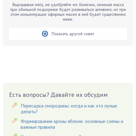
Выращивая мяту, не удобряйте ее. Конечно, зеленая масса
Бархатцы
при обильной подкормке будет развиваться активнее, но при
этом концентрация эфирных масел в ней будет существенно
Бегония
ниже.
Белые грибы
Бирючина
Показать другой совет
Бобовые
Боярышнык
Бруннера
Брусника
Бузина
Вазоны
Вешенки
Есть вопросы? Давайте их обсудим
Виноград
Пересадка смородины: когда и как это лучше
Вишня
делать?
Вредители
Формирование кроны яблони: основные схемы и
важные правила
Гардения
Гацания