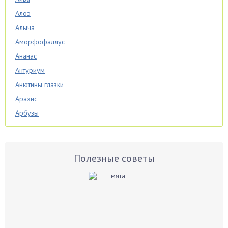
Алоэ
Алыча
Аморфофаллус
Ананас
Антуриум
Анютины глазки
Арахис
Арбузы
Аспарагус
Астры
Базилик
Полезные советы
Баклажаны
Бальзамин
Бамбук
Банан
Барбарис