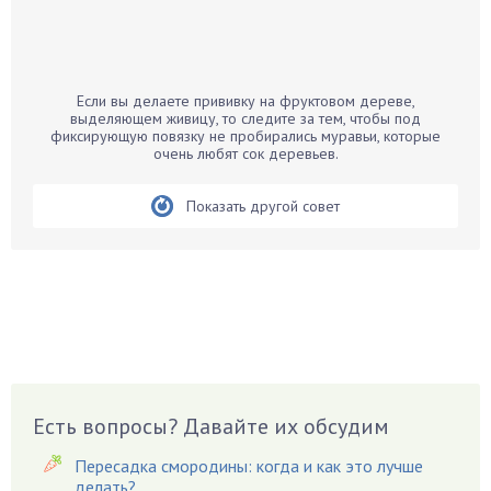
Бамбук
Банан
Барбарис
Если вы делаете прививку на фруктовом дереве,
Бархатцы
выделяющем живицу, то следите за тем, чтобы под
фиксирующую повязку не пробирались муравьи, которые
Бегония
очень любят сок деревьев.
Белые грибы
Бирючина
Показать другой совет
Бобовые
Боярышнык
Бруннера
Брусника
Бузина
Вазоны
Вешенки
Есть вопросы? Давайте их обсудим
Виноград
Пересадка смородины: когда и как это лучше
Вишня
делать?