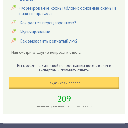
Вредители
Формирование кроны яблони: основные схемы и
важные правила
Гардения
Гацания
Как растет перец горошком?
Гвоздики
Мульчирование
Георгины
Как вырастить репчатый лук?
Герань
Или смотрите
другие вопросы и ответы
Гиацинт
Гибискус
Вы можете задать свой вопрос нашим посетителям и
Гиппеаструм
экспертам и получить ответы
Гладиолусы
Задать свой вопрос
Глоксиния
Годжи
209
Голубика
человек участвуют в обсуждениях
Горох
Гортензия
Гранат