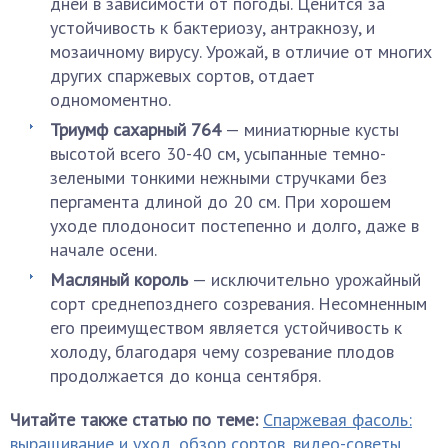
дней в зависимости от погоды. Ценится за
устойчивость к бактериозу, антракнозу, и
мозаичному вирусу. Урожай, в отличие от многих
других спаржевых сортов, отдает
одномоментно.
Триумф сахарный 764
— миниатюрные кусты
высотой всего 30-40 см, усыпанные темно-
зелеными тонкими нежными стручками без
пергамента длиной до 20 см. При хорошем
уходе плодоносит постепенно и долго, даже в
начале осени.
Масляный король
— исключительно урожайный
сорт среднепозднего созревания. Несомненным
его преимуществом является устойчивость к
холоду, благодаря чему созревание плодов
продолжается до конца сентября.
Читайте также статью по теме:
Спаржевая фасоль:
выращивание и уход, обзор сортов, видео-советы