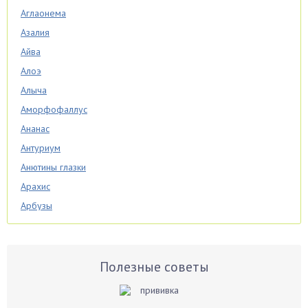
Аглаонема
Азалия
Айва
Алоэ
Алыча
Аморфофаллус
Ананас
Антуриум
Анютины глазки
Арахис
Арбузы
Аспарагус
Астры
Базилик
Полезные советы
Баклажаны
Бальзамин