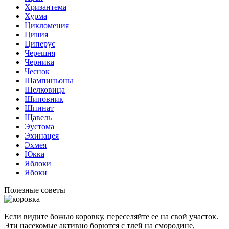
Хризантема
Хурма
Цикломения
Циния
Циперус
Черешня
Черника
Чеснок
Шампиньоны
Шелковица
Шиповник
Шпинат
Щавель
Эустома
Эхинацея
Эхмея
Юкка
Яблоки
Ябоки
Полезные советы
Если видите божью коровку, переселяйте ее на свой участок.
Эти насекомые активно борются с тлей на смородине,