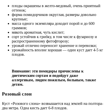
плоды окрашены в желто-медовый, очень приятный
оттенок;
форма помидорчиков округлая, размеры довольно
крупные;
масса одного экземпляра доходит порой и до 600
граммов;
мякоть ароматная, чуть кислит;
сорт устойчив к грибку, в том числе к фузариозу и
распространенному фитофторозу;
урожай отлично переносит хранение и перевозки;
урожайность вполне хорошая — один куст дает 4-5 кг
плодов.
Внимание: эти помидоры причислены к
диетическим сортам и подойдут даже
аллергикам, людям пожилым, больным, также
детям.
Розовый слон
Куст «Розового слона» возвышается над землей на полтора-
два метра. Одна кисть дает 6-8 плодов.