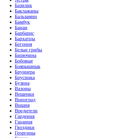
Базилик
Баклажаны
Бальзамин
Бамбук
Банан
Барбарис
Бархатцы
Бегония
Белые грибы
Бирючина
Бобовые
Боярышнык
Бруннера
Брусника
Бузина
Вазоны
Вешенки
Виноград
Вишня
Вредители
Гардения
Гацания
Гвоздики
Георгины