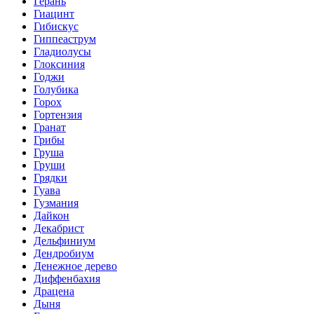
Герань
Гиацинт
Гибискус
Гиппеаструм
Гладиолусы
Глоксиния
Годжи
Голубика
Горох
Гортензия
Гранат
Грибы
Груша
Груши
Грядки
Гуава
Гузмания
Дайкон
Декабрист
Дельфиниум
Дендробиум
Денежное дерево
Диффенбахия
Драцена
Дыня