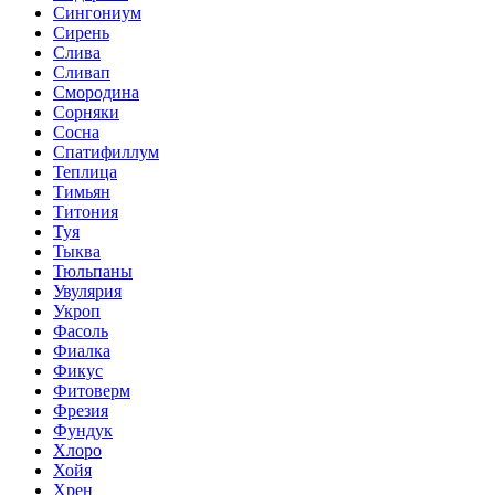
Сингониум
Сирень
Слива
Сливап
Смородина
Сорняки
Сосна
Спатифиллум
Теплица
Тимьян
Титония
Туя
Тыква
Тюльпаны
Увулярия
Укроп
Фасоль
Фиалка
Фикус
Фитоверм
Фрезия
Фундук
Хлоро
Хойя
Хрен