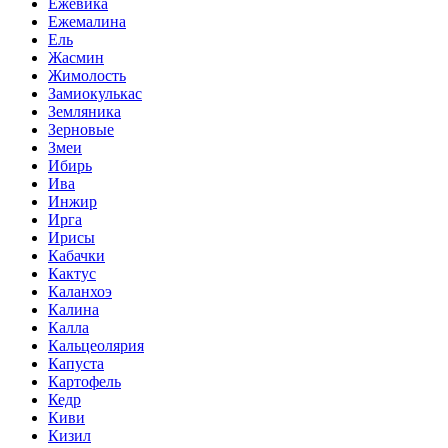
Ежевика
Ежемалина
Ель
Жасмин
Жимолость
Замиокулькас
Земляника
Зерновые
Змеи
Ибирь
Ива
Инжир
Ирга
Ирисы
Кабачки
Кактус
Каланхоэ
Калина
Калла
Кальцеолярия
Капуста
Картофель
Кедр
Киви
Кизил