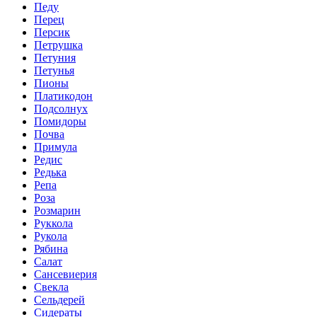
Педу
Перец
Персик
Петрушка
Петуния
Петунья
Пионы
Платикодон
Подсолнух
Помидоры
Почва
Примула
Редис
Редька
Репа
Роза
Розмарин
Руккола
Рукола
Рябина
Салат
Сансевиерия
Свекла
Сельдерей
Сидераты