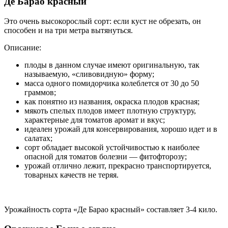
Де Барао красный
Это очень высокорослый сорт: если куст не обрезать, он
способен и на три метра вытянуться.
Описание:
плоды в данном случае имеют оригинальную, так
называемую, «сливовидную» форму;
масса одного помидорчика колеблется от 30 до 50
граммов;
как понятно из названия, окраска плодов красная;
мякоть спелых плодов имеет плотную структуру,
характерные для томатов аромат и вкус;
идеален урожай для консервирования, хорошо идет и в
салатах;
сорт обладает высокой устойчивостью к наиболее
опасной для томатов болезни — фитофторозу;
урожай отлично лежит, прекрасно транспортируется,
товарных качеств не теряя.
Урожайность сорта «Де Барао красный» составляет 3-4 кило.