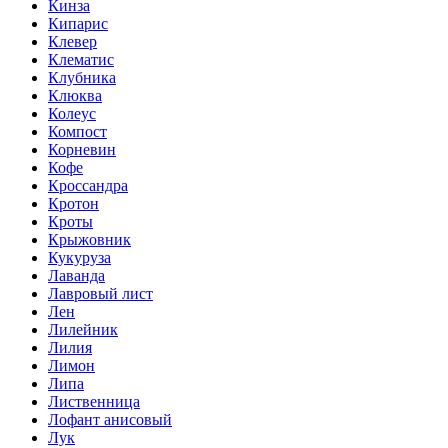
Кинза
Кипарис
Клевер
Клематис
Клубника
Клюква
Колеус
Компост
Корневин
Кофе
Кроссандра
Кротон
Кроты
Крыжовник
Кукуруза
Лаванда
Лавровый лист
Лен
Лилейник
Лилия
Лимон
Липа
Лиственница
Лофант анисовый
Лук