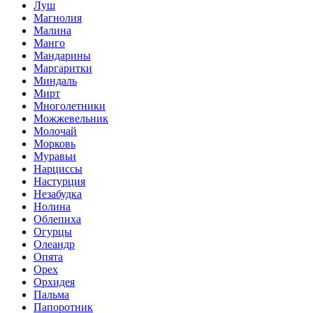
Луш
Магнолия
Малина
Манго
Мандарины
Маргаритки
Миндаль
Мирт
Многолетники
Можжевельник
Молочай
Морковь
Муравьи
Нарциссы
Настурция
Незабудка
Нолина
Облепиха
Огурцы
Олеандр
Опята
Орех
Орхидея
Пальма
Папоротник