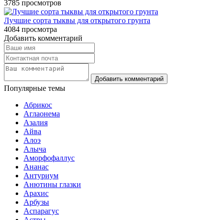
3785
просмотров
Лучшие сорта тыквы для открытого грунта
4084
просмотра
Добавить комментарий
Популярные темы
Абрикос
Аглаонема
Азалия
Айва
Алоэ
Алыча
Аморфофаллус
Ананас
Антуриум
Анютины глазки
Арахис
Арбузы
Аспарагус
Астры