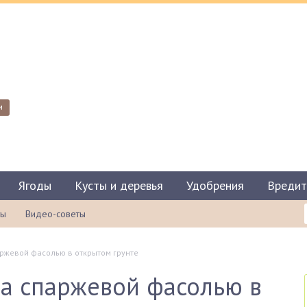
и
Ягоды
Кусты и деревья
Удобрения
Вредит
ты
Видео-советы
аржевой фасолью в открытом грунте
за спаржевой фасолью в