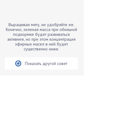
Бамбук
Банан
Барбарис
Выращивая мяту, не удобряйте ее.
Бархатцы
Конечно, зеленая масса при обильной
подкормке будет развиваться
Бегония
активнее, но при этом концентрация
эфирных масел в ней будет
Белые грибы
существенно ниже.
Бирючина
Бобовые
Показать другой совет
Боярышнык
Бруннера
Брусника
Бузина
Вазоны
Вешенки
Виноград
Вишня