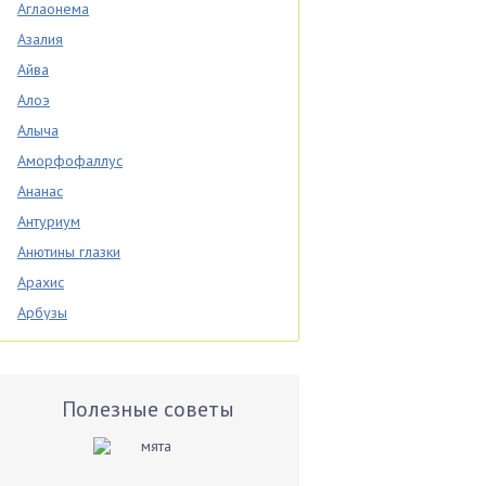
Аглаонема
Азалия
Айва
Алоэ
Алыча
Аморфофаллус
Ананас
Антуриум
Анютины глазки
Арахис
Арбузы
Аспарагус
Астры
Базилик
Полезные советы
Баклажаны
Бальзамин