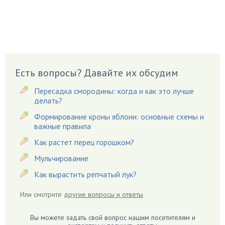
Бруннера
Брусника
Бузина
Вазоны
Вешенки
Есть вопросы? Давайте их обсудим
Виноград
Пересадка смородины: когда и как это лучше
Вишня
делать?
Вредители
Формирование кроны яблони: основные схемы и
важные правила
Гардения
Гацания
Как растет перец горошком?
Гвоздики
Мульчирование
Георгины
Как вырастить репчатый лук?
Герань
Или смотрите
другие вопросы и ответы
Гиацинт
Гибискус
Вы можете задать свой вопрос нашим посетителям и
Гиппеаструм