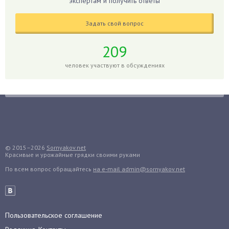
экспертам и получить ответы
Гладиолусы
Задать свой вопрос
Глоксиния
Годжи
209
Голубика
человек участвуют в обсуждениях
Горох
Гортензия
Гранат
Грибы
Груша
Груши
© 2015–2026
Sornyakov.net
Красивые и урожайные грядки своими руками
Грядки
По всем вопрос обращайтесь
на e-mail admin@sornyakov.net
Гуава
Гузмания
Дайкон
Декабрист
Пользовательское соглашение
Дельфиниум