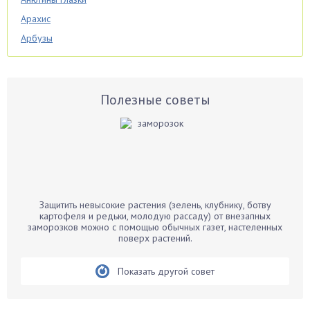
Арахис
Арбузы
Аспарагус
Астры
Базилик
Полезные советы
Баклажаны
Бальзамин
Бамбук
Банан
Барбарис
Защитить невысокие растения (зелень, клубнику, ботву
Бархатцы
картофеля и редьки, молодую рассаду) от внезапных
заморозков можно с помощью обычных газет, настеленных
Бегония
поверх растений.
Белые грибы
Бирючина
Показать другой совет
Бобовые
Боярышнык