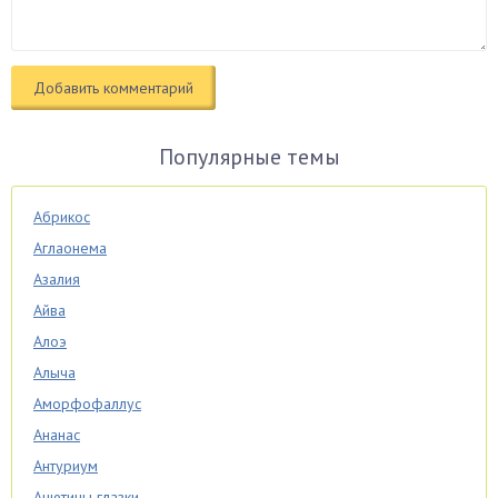
Популярные темы
Абрикос
Аглаонема
Азалия
Айва
Алоэ
Алыча
Аморфофаллус
Ананас
Антуриум
Анютины глазки