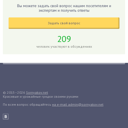
Гладиолусы
Вы можете задать свой вопрос нашим посетителям и
экспертам и получить ответы
Глоксиния
Годжи
Задать свой вопрос
Голубика
Горох
209
Гортензия
человек участвуют в обсуждениях
Гранат
Грибы
Груша
Груши
Грядки
Гуава
© 2015–2026
Sornyakov.net
Красивые и урожайные грядки своими руками
Гузмания
По всем вопрос обращайтесь
на e-mail admin@sornyakov.net
Дайкон
Декабрист
Дельфиниум