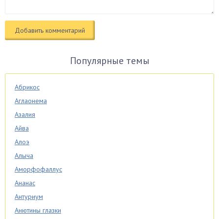
Популярные темы
Абрикос
Аглаонема
Азалия
Айва
Алоэ
Алыча
Аморфофаллус
Ананас
Антуриум
Анютины глазки