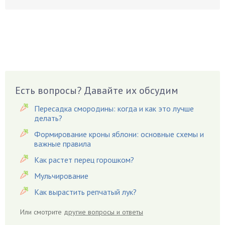
Бруннера
Брусника
Бузина
Вазоны
Вешенки
Виноград
Есть вопросы? Давайте их обсудим
Вишня
Вредители
Пересадка смородины: когда и как это лучше
Гардения
делать?
Гацания
Формирование кроны яблони: основные схемы и
важные правила
Гвоздики
Как растет перец горошком?
Георгины
Герань
Мульчирование
Гиацинт
Как вырастить репчатый лук?
Гибискус
Или смотрите
другие вопросы и ответы
Гиппеаструм