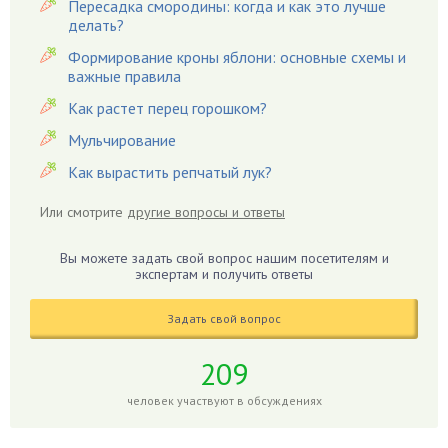
Пересадка смородины: когда и как это лучше
Гацания
делать?
Гвоздики
Формирование кроны яблони: основные схемы и
важные правила
Георгины
Герань
Как растет перец горошком?
Гиацинт
Мульчирование
Гибискус
Как вырастить репчатый лук?
Гиппеаструм
Или смотрите
другие вопросы и ответы
Гладиолусы
Глоксиния
Вы можете задать свой вопрос нашим посетителям и
Годжи
экспертам и получить ответы
Голубика
Задать свой вопрос
Горох
Гортензия
209
Гранат
человек участвуют в обсуждениях
Грибы
Груша