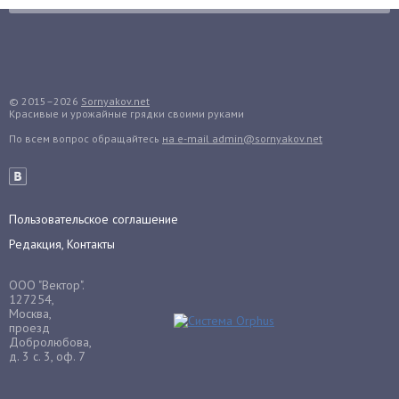
Груши
Грядки
Гуава
Гузмания
© 2015–2026
Sornyakov.net
Красивые и урожайные грядки своими руками
Дайкон
По всем вопрос обращайтесь
на e-mail admin@sornyakov.net
Декабрист
Дельфиниум
Дендробиум
Денежное дерево
Пользовательское соглашение
Диффенбахия
Редакция, Контакты
Драцена
ООО "Вектор".
Дыня
127254,
Москва,
Ежевика
проезд
Добролюбова,
Ежемалина
д. 3 с. 3, оф. 7
Ель
Жасмин