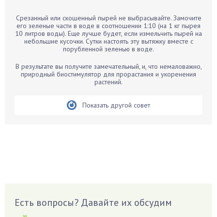
Барбарис
Срезанный или скошенный пырей не выбрасывайте. Замочите
Бархатцы
его зеленые части в воде в соотношении 1:10 (на 1 кг пырея
10 литров воды). Еще лучше будет, если измельчить пырей на
Бегония
небольшие кусочки. Сутки настоять эту вытяжку вместе с
порубленной зеленью в воде.
Белые грибы
Бирючина
В результате вы получите замечательный, и, что немаловажно,
природный биостимулятор для прорастания и укоренения
Бобовые
растений.
Боярышнык
Бруннера
Показать другой совет
Брусника
Бузина
Вазоны
Вешенки
Виноград
Вишня
Вредители
Есть вопросы? Давайте их обсудим
Гардения