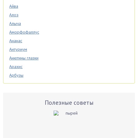
Айва
Алоэ
Алыча
Аморфофаллус
Ананас
Антуриум
Анютины глазки
Арахис
Арбузы
Аспарагус
Астры
Базилик
Полезные советы
Баклажаны
Бальзамин
Бамбук
Банан