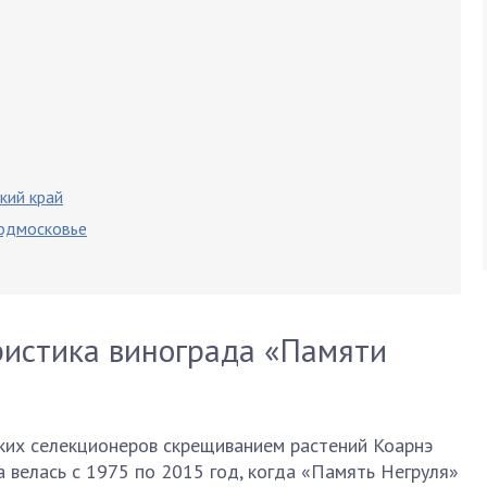
кий край
Подмосковье
ристика винограда «Памяти
ких селекционеров скрещиванием растений Коарнэ
а велась с 1975 по 2015 год, когда «Память Негруля»