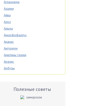
Аглаонема
Азалия
Айва
Алоэ
Алыча
Аморфофаллус
Ананас
Антуриум
Анютины глазки
Арахис
Арбузы
Аспарагус
Астры
Базилик
Полезные советы
Баклажаны
Бальзамин