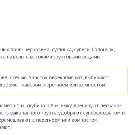
ых почв- чернозема, суглинка, супеси. Солончак,
 же наделы с высокими грунтовыми водами.
нее, осенью. Участок перекапывают, выбирают
удобряют навозом, перегноем или компостом.
метр 1 м, глубина 0,8 м. Ямку дренируют песчано-
асть выкопанного грунта удобряют суперфосфатом и
еремешивают с перегноем или компостом.
няют.