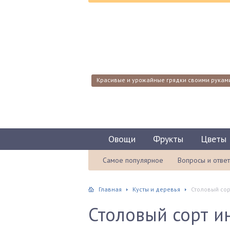
Красивые и урожайные грядки своими рукам
Овощи
Фрукты
Цветы
Самое популярное
Вопросы и отве
Главная
Кусты и деревья
Столовый сор
Столовый сорт и