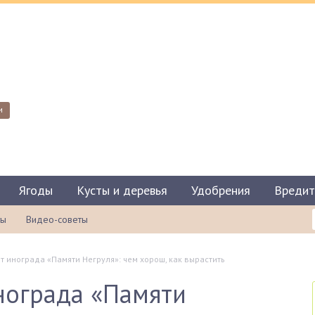
и
Ягоды
Кусты и деревья
Удобрения
Вредит
ты
Видео-советы
т инограда «Памяти Негруля»: чем хорош, как вырастить
нограда «Памяти