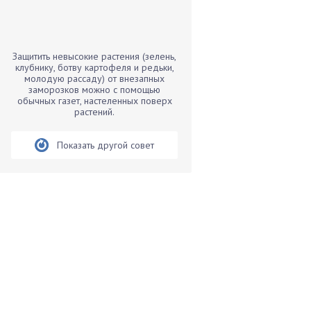
Бамбук
Банан
Барбарис
Защитить невысокие растения (зелень,
Бархатцы
клубнику, ботву картофеля и редьки,
молодую рассаду) от внезапных
Бегония
заморозков можно с помощью
обычных газет, настеленных поверх
Белые грибы
растений.
Бирючина
Бобовые
Показать другой совет
Боярышнык
Бруннера
Брусника
Бузина
Вазоны
Вешенки
Виноград
Вишня