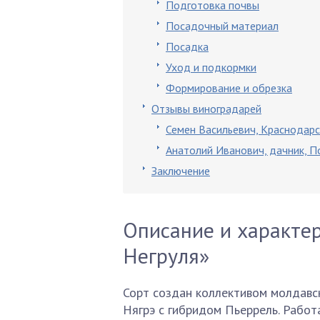
Подготовка почвы
Посадочный материал
Посадка
Уход и подкормки
Формирование и обрезка
Отзывы виноградарей
Семен Васильевич, Краснодарс
Анатолий Иванович, дачник, 
Заключение
Описание и характе
Негруля»
Сорт создан коллективом молдавс
Нягрэ с гибридом Пьеррель. Работ