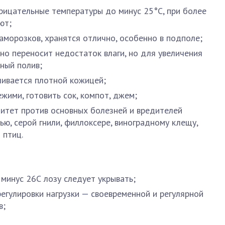
рицательные температуры до минус 25°С, при более
ют;
аморозков, хранятся отлично, особенно в подполе;
но переносит недостаток влаги, но для увеличения
ный полив;
чивается плотной кожицей;
жими, готовить сок, компот, джем;
итет против основных болезней и вредителей
ю, серой гнили, филлоксере, виноградному клещу,
 птиц.
минус 26С лозу следует укрывать;
егулировки нагрузки — своевременной и регулярной
в;