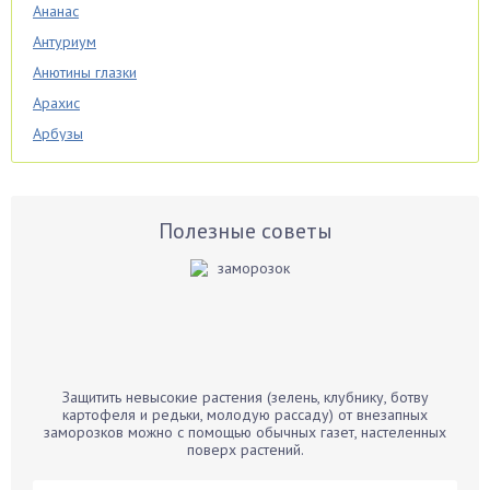
Ананас
Антуриум
Анютины глазки
Арахис
Арбузы
Аспарагус
Астры
Базилик
Полезные советы
Баклажаны
Бальзамин
Бамбук
Банан
Барбарис
Защитить невысокие растения (зелень, клубнику, ботву
Бархатцы
картофеля и редьки, молодую рассаду) от внезапных
заморозков можно с помощью обычных газет, настеленных
Бегония
поверх растений.
Белые грибы