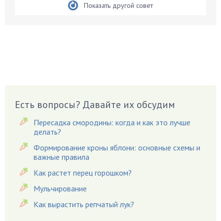
Бирючина
Показать другой совет
Бобовые
Боярышнык
Бруннера
Брусника
Бузина
Вазоны
Вешенки
Есть вопросы? Давайте их обсудим
Виноград
Пересадка смородины: когда и как это лучше
Вишня
делать?
Вредители
Формирование кроны яблони: основные схемы и
важные правила
Гардения
Гацания
Как растет перец горошком?
Гвоздики
Мульчирование
Георгины
Как вырастить репчатый лук?
Герань