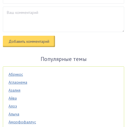
Популярные темы
Абрикос
Аглаонема
Азалия
Айва
Алоэ
Алыча
Аморфофаллус