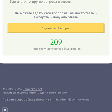
Или смотрите
другие вопросы и ответы
Гиацинт
Гибискус
Вы можете задать свой вопрос нашим посетителям и
Гиппеаструм
экспертам и получить ответы
Гладиолусы
Задать свой вопрос
Глоксиния
Годжи
209
Голубика
человек участвуют в обсуждениях
Горох
Гортензия
Гранат
Грибы
Груша
Груши
© 2015–2026
Sornyakov.net
Красивые и урожайные грядки своими руками
Грядки
По всем вопрос обращайтесь
на e-mail admin@sornyakov.net
Гуава
Гузмания