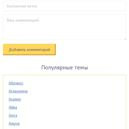
Популярные темы
Абрикос
Аглаонема
Азалия
Айва
Алоэ
Алыча