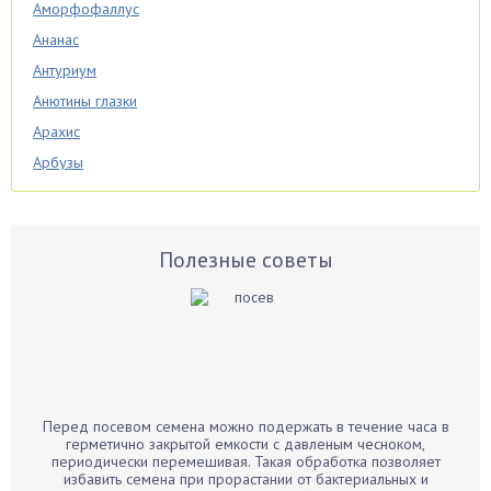
Аморфофаллус
Ананас
Антуриум
Анютины глазки
Арахис
Арбузы
Аспарагус
Астры
Базилик
Полезные советы
Баклажаны
Бальзамин
Бамбук
Банан
Барбарис
Перед посевом семена можно подержать в течение часа в
Бархатцы
герметично закрытой емкости с давленым чесноком,
периодически перемешивая. Такая обработка позволяет
Бегония
избавить семена при прорастании от бактериальных и