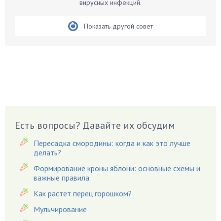
вирусных инфекций.
Белые грибы
Бирючина
Показать другой совет
Бобовые
Боярышнык
Бруннера
Брусника
Бузина
Вазоны
Вешенки
Есть вопросы? Давайте их обсудим
Виноград
Вишня
Пересадка смородины: когда и как это лучше
делать?
Вредители
Формирование кроны яблони: основные схемы и
Гардения
важные правила
Гацания
Как растет перец горошком?
Гвоздики
Мульчирование
Георгины