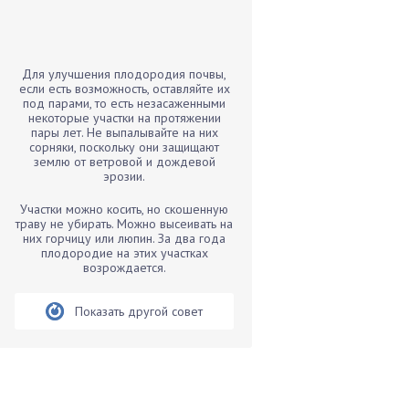
Бамбук
Банан
Барбарис
Для улучшения плодородия почвы,
Бархатцы
если есть возможность, оставляйте их
под парами, то есть незасаженными
Бегония
некоторые участки на протяжении
пары лет. Не выпалывайте на них
Белые грибы
сорняки, поскольку они защищают
Бирючина
землю от ветровой и дождевой
эрозии.
Бобовые
Участки можно косить, но скошенную
Боярышнык
траву не убирать. Можно высеивать на
Бруннера
них горчицу или люпин. За два года
плодородие на этих участках
Брусника
возрождается.
Бузина
Показать другой совет
Вазоны
Вешенки
Виноград
Вишня