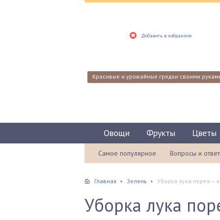
Добавить в избранное
Красивые и урожайные грядки своими рукам
Овощи
Фрукты
Цветы
Самое популярное
Вопросы и отве
Главная
Зелень
Уборка лука порея — 
Уборка лука пор