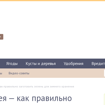
и
Ягоды
Кусты и деревья
Удобрения
Вредит
ты
Видео-советы
как правильно заготовить зелень для зимнего хранения
ея — как правильно