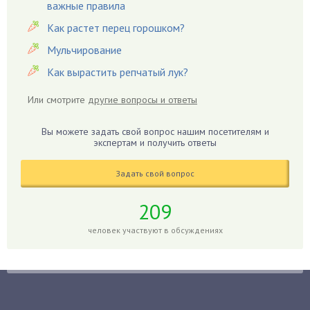
важные правила
Гардения
Гацания
Как растет перец горошком?
Гвоздики
Мульчирование
Георгины
Как вырастить репчатый лук?
Герань
Или смотрите
другие вопросы и ответы
Гиацинт
Гибискус
Вы можете задать свой вопрос нашим посетителям и
Гиппеаструм
экспертам и получить ответы
Гладиолусы
Задать свой вопрос
Глоксиния
Годжи
209
Голубика
человек участвуют в обсуждениях
Горох
Гортензия
Гранат
Грибы