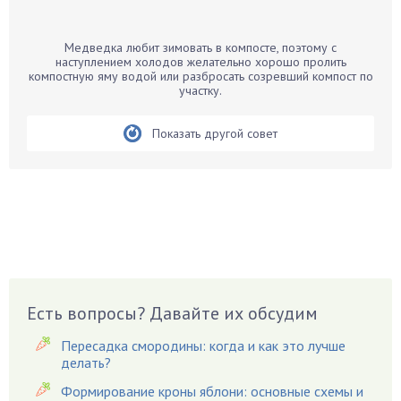
Банан
Барбарис
Медведка любит зимовать в компосте, поэтому с
Бархатцы
наступлением холодов желательно хорошо пролить
компостную яму водой или разбросать созревший компост по
Бегония
участку.
Белые грибы
Бирючина
Показать другой совет
Бобовые
Боярышнык
Бруннера
Брусника
Бузина
Вазоны
Вешенки
Есть вопросы? Давайте их обсудим
Виноград
Пересадка смородины: когда и как это лучше
Вишня
делать?
Вредители
Формирование кроны яблони: основные схемы и