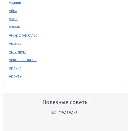
Азалия
Айва
Алоэ
Алыча
Аморфофаллус
Ананас
Антуриум
Анютины глазки
Арахис
Арбузы
Аспарагус
Астры
Базилик
Полезные советы
Баклажаны
Бальзамин
Бамбук